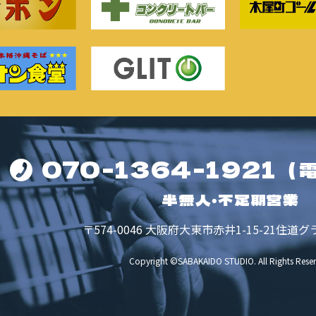
070-1364-1921
（
半無人・不定期営業
〒574-0046
大阪府大東市赤井1-15-21
住道グ
Copyright ©SABAKAIDO STUDIO.
All Rights Rese