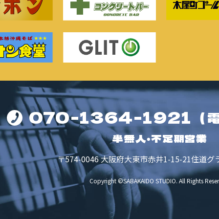
070-1364-1921
（
半無人・不定期営業
〒574-0046
大阪府大東市赤井1-15-21
住道グ
Copyright ©SABAKAIDO STUDIO.
All Rights Rese