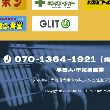
070-1364-1921
（
半無人・不定期営業
〒574-0046
大阪府大東市赤井1-15-21
住道グ
Copyright ©SABAKAIDO STUDIO.
All Rights Rese