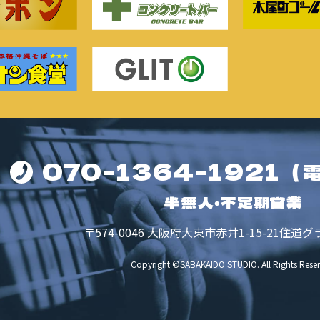
070-1364-1921
（
半無人・不定期営業
〒574-0046
大阪府大東市赤井1-15-21
住道グ
Copyright ©SABAKAIDO STUDIO.
All Rights Rese