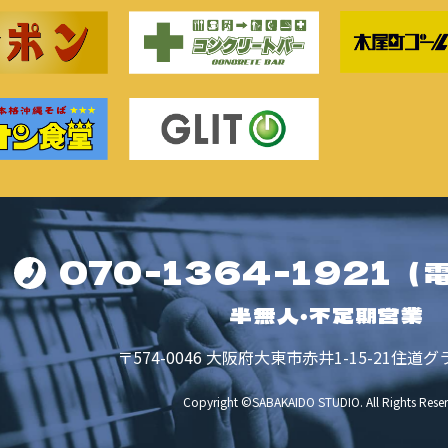
070-1364-1921
（
半無人・不定期営業
〒574-0046
大阪府大東市赤井1-15-21
住道グ
Copyright ©SABAKAIDO STUDIO.
All Rights Rese