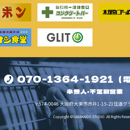
070-1364-1921
（
半無人・不定期営業
〒574-0046
大阪府大東市赤井1-15-21
住道グ
Copyright ©SABAKAIDO STUDIO.
All Rights Rese