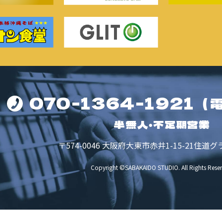
070-1364-1921
（
半無人・不定期営業
〒574-0046
大阪府大東市赤井1-15-21
住道グ
Copyright ©SABAKAIDO STUDIO.
All Rights Rese